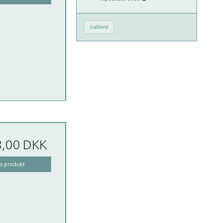
Godkend
8,00 DKK
is produkt