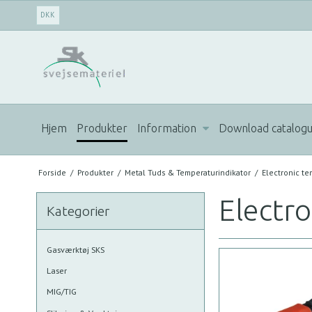
DKK
Hjem
Produkter
Information
Download catalog
Forside
/
Produkter
/
Metal Tuds & Temperaturindikator
/
Electronic te
Electro
Kategorier
Gasværktøj SKS
Laser
MIG/TIG