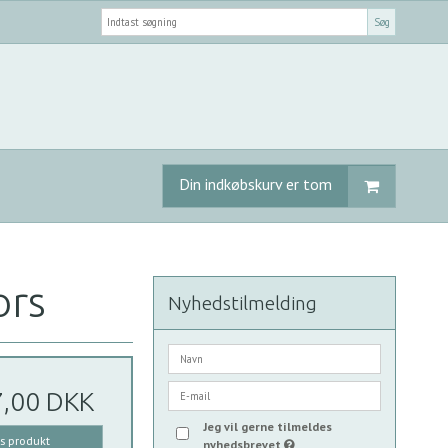
Søg
Din indkøbskurv er tom
ors
Nyhedstilmelding
7,00 DKK
Jeg vil gerne tilmeldes
is produkt
nyhedsbrevet