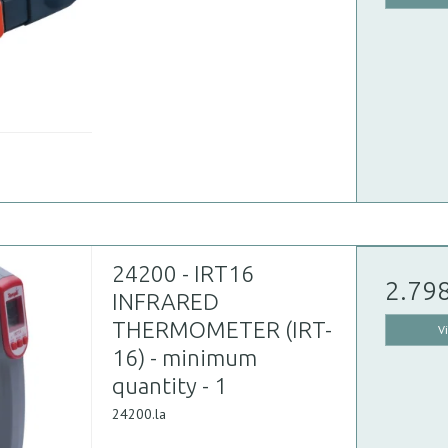
24200 - IRT16
2.79
INFRARED
THERMOMETER (IRT-
V
16) - minimum
quantity - 1
24200.la