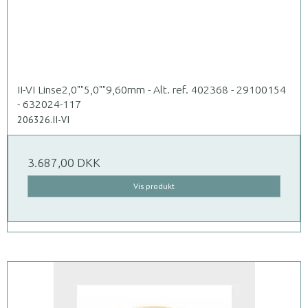
II-VI Linse2,0""5,0""9,60mm - Alt. ref. 402368 - 29100154
- 632024-117
206326.II-VI
3.687,00 DKK
Vis produkt